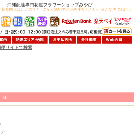
沖縄配達専門花屋フラワーショップみやび
な花を贈ればいいの？と にかく急いでお花を手配したい。そんな声にお応え
郵便サイトで検索
Ｔ様
が、
など