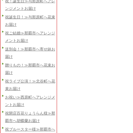
祝！誕生日≫与那原町へアレ
ンジメントお届け
祝誕生日！≫与那原町へ花束
お届け
祝ご結婚≫那覇市へアレンジ
メントお届け
送別会！≫那覇市へ寄せ鉢お
届け
贈りもの！≫那覇市へ花束お
届け
祝ライブ公演！≫北谷町へ花
束お届け
お祝い≫西原町へアレンジメ
ントお届け
祝開店百花りょうらん様≫那
覇市へ胡蝶蘭お届け
祝ブルースター様≫那覇市へ