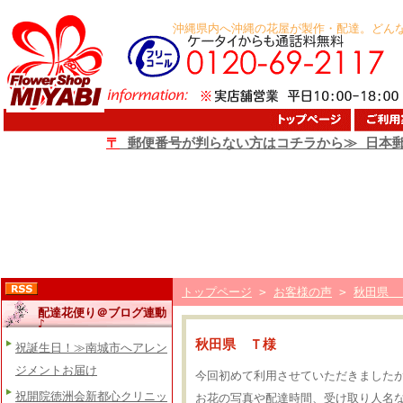
沖縄県内へ沖縄の花屋が製作・配達。どん
〒
郵便番号が判らない方はコチラから≫ 日本
トップページ
>
お客様の声
>
秋田県 
配達花便り＠ブログ連動
♪
秋田県 Ｔ様
祝誕生日！≫南城市へアレン
ジメントお届け
今回初めて利用させていただきました
祝開院徳洲会新都心クリニッ
お花の写真や配達時間、受け取り人名