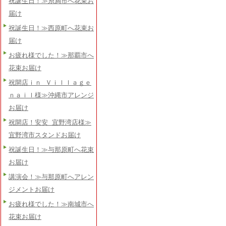
祝誕生日！≫糸満市へ花束お
届け
祝誕生日！≫西原町へ花束お
届け
お疲れ様でした！≫那覇市へ
花束お届け
祝開店ｉｎ Ｖｉｌｌａｇｅ
ｎａｉｌ様≫沖縄市アレンジ
お届け
祝開店！安安 宜野湾店様≫
宜野湾市スタンドお届け
祝誕生日！≫与那原町へ花束
お届け
講演会！≫与那原町へアレン
ジメントお届け
お疲れ様でした！≫南城市へ
花束お届け