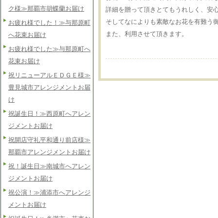
ク様≫那覇市胡蝶蘭お届け
詳細を贈って頂きとてもうれしく、安
そしてなによりも素敵なお花を有難う
お疲れ様でした！≫与那原町
また、利用させて頂きます。
へ花束お届け
お疲れ様でした≫与那原町へ
花束お届け
祝リニューアルＥＤＧＥ様≫
豊見城市アレンジメントお届
け
祝誕生日！≫西原町へアレン
ジメントお届け
祝開店守礼平和通り前店様≫
那覇市アレンジメントお届け
祝！誕生日≫南城市へアレン
ジメントお届け
祝公演！≫浦添市へアレンジ
メントお届け