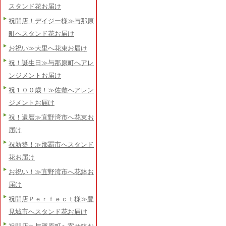
スタンド花お届け
祝開店！デイジー様≫与那原
町へスタンド花お届け
お祝い≫大里へ花束お届け
祝！誕生日≫与那原町へアレ
ンジメントお届け
祝１００歳！≫佐敷へアレン
ジメントお届け
祝！還暦≫宜野湾市へ花束お
届け
祝新築！≫那覇市へスタンド
花お届け
お祝い！≫宜野湾市へ花鉢お
届け
祝開店Ｐｅｒｆｅｃｔ様≫豊
見城市へスタンド花お届け