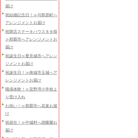
届け
祝結婚記念日！≫与那原町へ
アレンジメントお届け
祝開店ステーキハウス８８様
≫那覇市へアレンジメントお
届け
祝誕生日≫豊見城市へアレン
ジメントお届け
祝誕生日！≫南城市玉城へア
レンジメントお届け
職場体験！≫宜野湾小学校よ
り受け入れ
お祝い！≫那覇市へ花束お届
け
祝就任！≫中城村へ胡蝶蘭お
届け