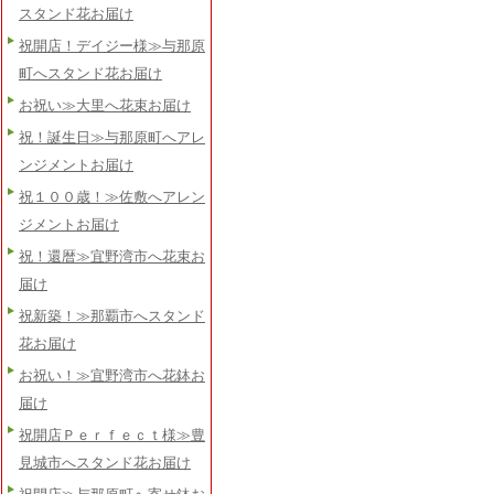
スタンド花お届け
祝開店！デイジー様≫与那原
町へスタンド花お届け
お祝い≫大里へ花束お届け
祝！誕生日≫与那原町へアレ
ンジメントお届け
祝１００歳！≫佐敷へアレン
ジメントお届け
祝！還暦≫宜野湾市へ花束お
届け
祝新築！≫那覇市へスタンド
花お届け
お祝い！≫宜野湾市へ花鉢お
届け
祝開店Ｐｅｒｆｅｃｔ様≫豊
見城市へスタンド花お届け