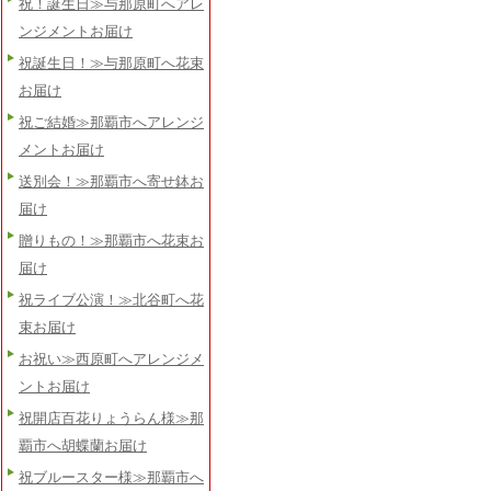
祝！誕生日≫与那原町へアレ
ンジメントお届け
祝誕生日！≫与那原町へ花束
お届け
祝ご結婚≫那覇市へアレンジ
メントお届け
送別会！≫那覇市へ寄せ鉢お
届け
贈りもの！≫那覇市へ花束お
届け
祝ライブ公演！≫北谷町へ花
束お届け
お祝い≫西原町へアレンジメ
ントお届け
祝開店百花りょうらん様≫那
覇市へ胡蝶蘭お届け
祝ブルースター様≫那覇市へ