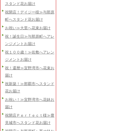
スタンド花お届け
祝開店！デイジー様≫与那原
町へスタンド花お届け
お祝い≫大里へ花束お届け
祝！誕生日≫与那原町へアレ
ンジメントお届け
祝１００歳！≫佐敷へアレン
ジメントお届け
祝！還暦≫宜野湾市へ花束お
届け
祝新築！≫那覇市へスタンド
花お届け
お祝い！≫宜野湾市へ花鉢お
届け
祝開店Ｐｅｒｆｅｃｔ様≫豊
見城市へスタンド花お届け