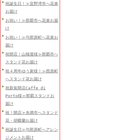
祝誕生日！≫宜野湾市へ花束
お届け
お祝い！≫那覇市へ花束お届
け
お祝い！≫与那原町へ花束お
届け
祝開店！山猫屋様≫那覇市へ
スタンド花お届け
祝４周年ゆう家様！≫西原町
へスタンド花お届け
祝新装開店Caffe di
Porto様≫那覇スタンドお
届け
祝！開店≫糸満市へスタンド
花・胡蝶蘭お届け
祝誕生日≫与那原町へアレン
ジメントお届け