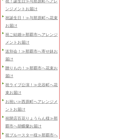
祝！誕生日≫与那原町へアレ
ンジメントお届け
祝誕生日！≫与那原町へ花束
お届け
祝ご結婚≫那覇市へアレンジ
メントお届け
送別会！≫那覇市へ寄せ鉢お
届け
贈りもの！≫那覇市へ花束お
届け
祝ライブ公演！≫北谷町へ花
束お届け
お祝い≫西原町へアレンジメ
ントお届け
祝開店百花りょうらん様≫那
覇市へ胡蝶蘭お届け
祝ブルースター様≫那覇市へ