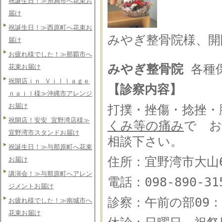
祝誕生日！≫糸満市へ花束お
届け
祝誕生日！≫西原町へ花束お
みやぎ整骨院様、開
届け
お疲れ様でした！≫那覇市へ
みやぎ整骨院
各種
花束お届け
祝開店ｉｎ Ｖｉｌｌａｇｅ
【診察内容】
ｎａｉｌ様≫沖縄市アレンジ
お届け
打撲・挫傷・捻挫・
祝開店！安安 宜野湾店様≫
くみ等の痛み
で お
宜野湾市スタンドお届け
相談下さい。
祝誕生日！≫与那原町へ花束
住所：宜野湾市大山6
お届け
講演会！≫与那原町へアレン
電話：098-890-31
ジメントお届け
診察：午前の部09：00
お疲れ様でした！≫南城市へ
花束お届け