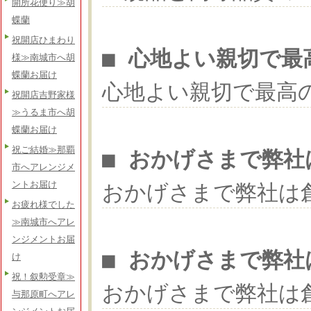
開所花便り≫胡
蝶蘭
祝開店ひまわり
■ 心地よい親切で最
様≫南城市へ胡
蝶蘭お届け
心地よい親切で最高
祝開店吉野家様
≫うるま市へ胡
蝶蘭お届け
祝ご結婚≫那覇
■ おかげさまで弊社
市へアレンジメ
ントお届け
おかげさまで弊社は
お疲れ様でした
≫南城市へアレ
ンジメントお届
■ おかげさまで弊社
け
祝！叙勲受章≫
おかげさまで弊社は
与那原町へアレ