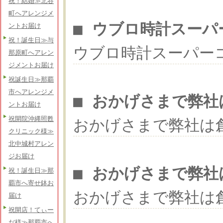
祝！結婚≫北谷
町へアレンジメ
■ ウブロ時計スーパ
ントお届け
祝！誕生日≫与
ウブロ時計スーパー
那原町へアレン
ジメントお届け
祝誕生日≫那覇
市へアレンジメ
■ おかげさまで弊社
ントお届け
祝開院沖縄照甦
おかげさまで弊社は
クリニック様≫
北中城村アレン
ジお届け
■ おかげさまで弊社
祝！誕生日≫那
覇市へ寄せ鉢お
おかげさまで弊社は
届け
祝開店！てぃー
だ様≫那覇市へ