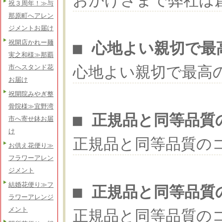
祝３周年！≫与
那原町へアレン
ジメントお届け
祝開店かれー麺
■ 心地よい親切で最
実之和様≫那覇
心地よい親切で最高
市へスタンド花
お届け
祝開院みやぎ整
骨院様≫宜野湾
■ 正規品と同等品質
市へ寄せ鉢お届
け
正規品と同等品質の
お供え花便り≫
フラワーアレン
ジメント
結婚花便り≫フ
■ 正規品と同等品質
ラワーアレンジ
メント
正規品と同等品質の