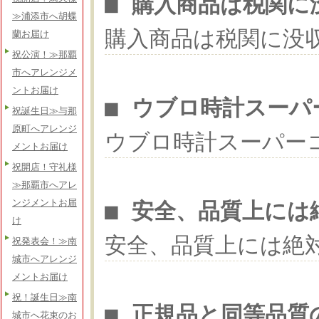
■ 購入商品は税関に
≫浦添市へ胡蝶
購入商品は税関に没
蘭お届け
祝公演！≫那覇
市へアレンジメ
ントお届け
■ ウブロ時計スーパ
祝誕生日≫与那
原町へアレンジ
ウブロ時計スーパー
メントお届け
祝開店！守礼様
≫那覇市へアレ
ンジメントお届
■ 安全、品質上には
け
安全、品質上には絶
祝発表会！≫南
城市へアレンジ
メントお届け
祝！誕生日≫南
■ 正規品と同等品質
城市へ花束のお