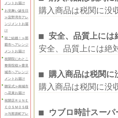
メントお届け
購入商品は税関に没
お見舞い誕生日
≫宜野湾市アレ
ンジメントお届
け
■ 安全、品質上には
祝ご結婚！≫那
覇市へアレンジ
安全、品質上には絶
メントお届け
祝開院にわとこ
整骨院様≫豊見
■ 購入商品は税関に
城市へアレンジ
メントお届け
購入商品は税関に没
贈呈式≫南城市
へ花束お届け
祝開店ＲＵＮＥ
ＣＯＳＭＯＳ様
■ ウブロ時計スーパ
≫与那原町アレ