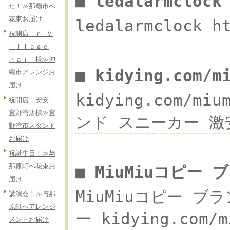
■ ledalarmcloc
た！≫那覇市へ
花束お届け
ledalarmclock 
祝開店ｉｎ Ｖ
ｉｌｌａｇｅ
ｎａｉｌ様≫沖
■ kidying.com/
縄市アレンジお
届け
kidying.com/m
祝開店！安安
宜野湾店様≫宜
ンド スニーカー 激安,.
野湾市スタンド
お届け
祝誕生日！≫与
那原町へ花束お
■ MiuMiuコピー
届け
MiuMiuコピー ブ
講演会！≫与那
原町へアレンジ
ー kidying.co
メントお届け