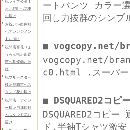
祝ライブ公演！
ートパンツ カラー選べ
≫北谷町へ花束
回し力抜群のシンプル
お届け
お祝い≫西原町
へアレンジメン
トお届け
■ vogcopy.net/
祝開店百花りょ
うらん様≫那覇
vogcopy.net/b
市へ胡蝶蘭お届
け
c0.html .スーパー
祝ブルースター
様≫那覇市へス
タンド花お届け
■ DSQUARED2コ
祝開店！デイジ
ー様≫与那原町
DSQUARED2コピー
へスタンド花お
届け
ド,半袖Tシャツ激安 