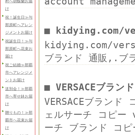
account manage
村へ胡蝶蘭お届
け
祝！誕生日≫与
那原町へアレン
■ kidying.com/
ジメントお届け
祝誕生日！≫与
kidying.com/v
那原町へ花束お
ブランド 通販,.ブランド
届け
祝ご結婚≫那覇
市へアレンジメ
ントお届け
■ VERSACEブラ
送別会！≫那覇
市へ寄せ鉢お届
VERSACEブランド
け
ェルサーチ コピー v
贈りもの！≫那
覇市へ花束お届
ーチ ブランド コピー 
け