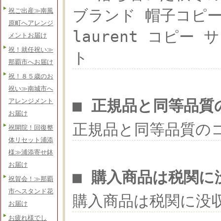
ブランド 帽子コピー 落
祝ご出産≫南風
原町へアレンジ
laurent コピー
メントお届け
祝！就任祝い≫
ト
那覇市へお届け
祝！８５歳のお
祝い≫南城市へ
■ 正規品と同等品質
アレンジメント
お届け
正規品と同等品質の
祝開院！回復整
体リセット浦添
様≫浦添寄せ鉢
お届け
■ 購入商品は税関に
祝賀会！≫那覇
市へスタンド花
購入商品は税関に没
お届け
お疲れ様でし