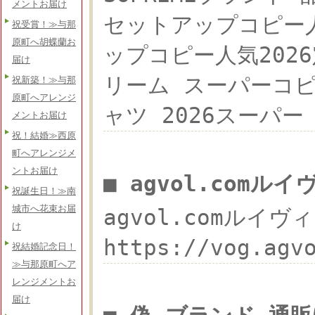
メントお届け
セットアップコピー人気2
祝受賞！≫与那
原町へ胡蝶蘭お
ップコピー人気2026定番
届け
リーム スーパーコピー
祝新築！≫与那
原町へアレンジ
ャツ 2026スーパ
メントお届け
祝！結婚≫西原
町へアレンジメ
ントお届け
■ agvol.comル
祝誕生日！≫南
城市へ花束お届
agvol.comルイヴィ
け
https://vog.ag
祝結婚記念日！
≫与那原町へア
レンジメントお
届け