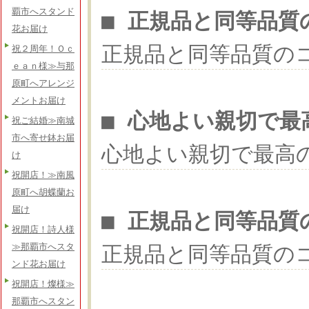
覇市へスタンド
■ 正規品と同等品質
花お届け
正規品と同等品質の
祝２周年！Ｏｃ
ｅａｎ様≫与那
原町へアレンジ
メントお届け
■ 心地よい親切で最
祝ご結婚≫南城
市へ寄せ鉢お届
心地よい親切で最高
け
祝開店！≫南風
原町へ胡蝶蘭お
届け
■ 正規品と同等品質
祝開店！詩人様
正規品と同等品質の
≫那覇市へスタ
ンド花お届け
祝開店！燦様≫
那覇市へスタン