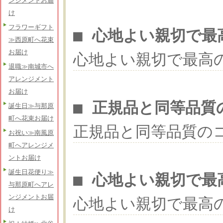
ンジメントお届
け
フラワーギフト
■ 心地よい親切で最
≫西原町へ花束
お届け
心地よい親切で最高
退職≫南城市へ
アレンジメント
お届け
■ 正規品と同等品質
誕生日≫与那原
町へ花束お届け
正規品と同等品質の
お祝い≫南風原
町へアレンジメ
ントお届け
誕生日花便り≫
■ 心地よい親切で最
与那原町へアレ
ンジメントお届
心地よい親切で最高
け