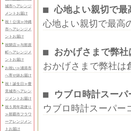
城市へアレンジ
■ 心地よい親切で最
メントお届け
心地よい親切で最高
祝！公演≫沖縄
市へアレンジメ
ントお届け
祝開店≫与那原
■ おかげさまで弊社
町へアレンジメ
ントお届け
おかげさまで弊社は
お祝い≫浦添市
へ寄せ鉢お届け
祝！誕生日≫豊
■ ウブロ時計スーパ
見城市へアレン
ジメントお届け
ウブロ時計スーパー
祝５周年花便り
≫那覇市フラワ
ーアレンジメン
トお届け