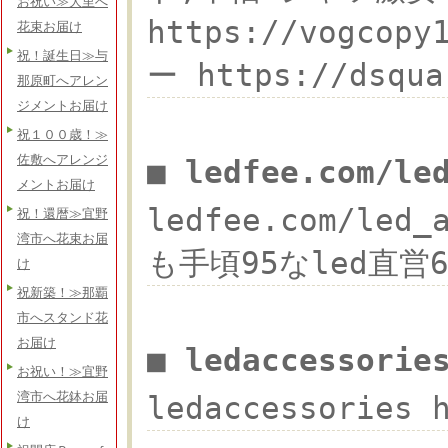
お祝い≫大里へ
https://vog
花束お届け
祝！誕生日≫与
ー https://ds
那原町へアレン
ジメントお届け
祝１００歳！≫
佐敷へアレンジ
■ ledfee.com/l
メントお届け
ledfee.com/led_
祝！還暦≫宜野
湾市へ花束お届
も手頃95なled直営66
け
祝新築！≫那覇
市へスタンド花
お届け
■ ledaccessori
お祝い！≫宜野
湾市へ花鉢お届
ledaccessories
け