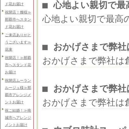
■ 心地よい親切で最
ド花お届け
祝開店！燦様≫
心地よい親切で最高
那覇市へスタン
ド花お届け
ご来店ありがと
うございます≫
■ おかげさまで弊社
花束
おかげさまで弊社は
祝開店！≫那覇
市へスタンド花
お届け
祝開店ムーラン
■ おかげさまで弊社
ルージュ様≫那
覇市アレンジメ
おかげさまで弊社は
ントお届け
祝ご結婚！≫南
城市へアレンジ
メントお届け