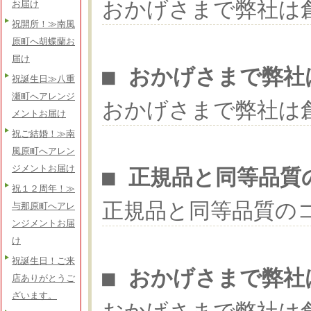
おかげさまで弊社は
お届け
祝開所！≫南風
原町へ胡蝶蘭お
届け
■ おかげさまで弊社
祝誕生日≫八重
瀬町へアレンジ
おかげさまで弊社は
メントお届け
祝ご結婚！≫南
風原町へアレン
ジメントお届け
■ 正規品と同等品質
祝１２周年！≫
正規品と同等品質の
与那原町へアレ
ンジメントお届
け
祝誕生日！ご来
■ おかげさまで弊社
店ありがとうご
ざいます。
おかげさまで弊社は