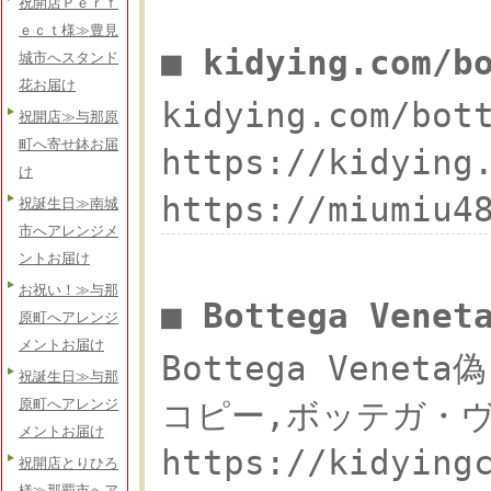
祝開店Ｐｅｒｆ
ｅｃｔ様≫豊見
■ kidying.com/
城市へスタンド
花お届け
kidying.com/b
祝開店≫与那原
町へ寄せ鉢お届
https://kidyi
け
https://miumiu
祝誕生日≫南城
市へアレンジメ
ントお届け
お祝い！≫与那
■ Bottega Ven
原町へアレンジ
メントお届け
Bottega Vene
祝誕生日≫与那
コピー,ボッテガ・ヴェネ
原町へアレンジ
メントお届け
https://kid
祝開店とりひろ
様≫那覇市へア