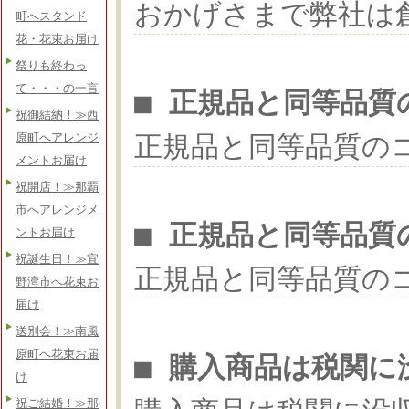
おかげさまで弊社は
町へスタンド
花・花束お届け
祭りも終わっ
て・・・の一言
■ 正規品と同等品質
祝御結納！≫西
正規品と同等品質の
原町へアレンジ
メントお届け
祝開店！≫那覇
市へアレンジメ
■ 正規品と同等品質
ントお届け
祝誕生日！≫宜
正規品と同等品質の
野湾市へ花束お
届け
送別会！≫南風
原町へ花束お届
■ 購入商品は税関に
け
祝ご結婚！≫那