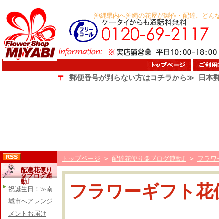
沖縄県内へ沖縄の花屋が製作・配達。どん
〒
郵便番号が判らない方はコチラから≫ 日本
トップページ
>
配達花便り＠ブログ連動♪
>
フラワ
配達花便り
＠ブログ連
動♪
フラワーギフト花
祝誕生日！≫南
城市へアレンジ
メントお届け