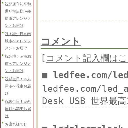
祝開店守礼平和
通り前店様≫那
覇市アレンジメ
ントお届け
祝！誕生日≫南
コメント
城市へアレンジ
メントお届け
[
コメント記入欄はこ
祝公演！≫浦添
市へアレンジメ
ントお届け
■ ledfee.com/l
祝誕生日！≫糸
ledfee.com/led_
満市へ花束お届
け
Desk USB 世界最高
祝誕生日！≫西
原町へ花束お届
け
お疲れ様でし