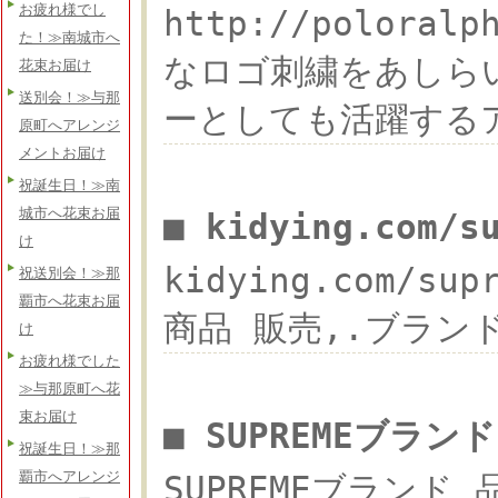
お疲れ様でし
http://polo
た！≫南城市へ
なロゴ刺繍をあしら
花束お届け
送別会！≫与那
ーとしても活躍するアイ
原町へアレンジ
メントお届け
祝誕生日！≫南
城市へ花束お届
■ kidying.com/
け
kidying.com/s
祝送別会！≫那
覇市へ花束お届
商品 販売,.ブランド ス
け
お疲れ様でした
≫与那原町へ花
束お届け
■ SUPREMEブラン
祝誕生日！≫那
覇市へアレンジ
SUPREMEブランド 