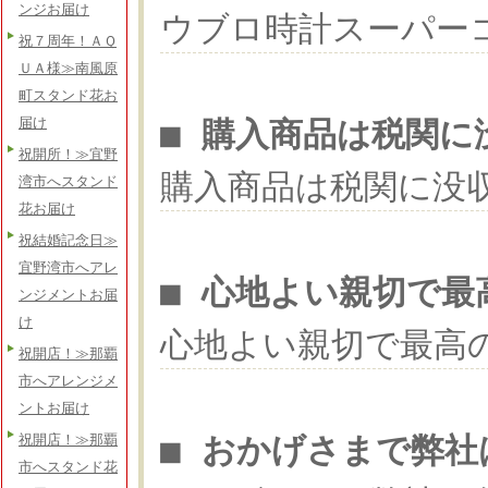
ンジお届け
ウブロ時計スーパー
祝７周年！ＡＱ
ＵＡ様≫南風原
町スタンド花お
■ 購入商品は税関に
届け
祝開所！≫宜野
購入商品は税関に没
湾市へスタンド
花お届け
祝結婚記念日≫
宜野湾市へアレ
■ 心地よい親切で最
ンジメントお届
け
心地よい親切で最高
祝開店！≫那覇
市へアレンジメ
ントお届け
■ おかげさまで弊社
祝開店！≫那覇
市へスタンド花