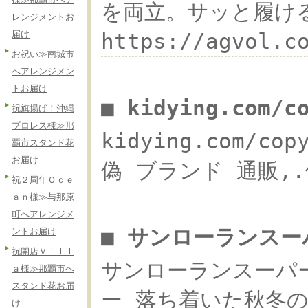
を両立。サッと履け
レンジメントお
https://agvo
届け
お祝い≫南城市
へアレンジメン
トお届け
■ kidying.com/
祝旗揚げ！沖縄
プロレス様≫那
kidying.com/c
覇市スタンド花
お届け
偽 ブランド 通販,.偽物
祝２周年Ｏｃｅ
ａｎ様≫与那原
町へアレンジメ
■ サンローランスー
ントお届け
祝開店Ｖｉｌｌ
サンローランスーパー 
ａ様≫那覇市へ
スタンド花お届
ー 落ち着いた秋冬の雰囲
け