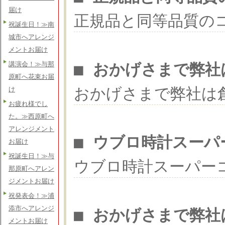
届け
正規品と同等品質の
祝誕生日！≫南
城市へアレンジ
メントお届け
■ おかげさまで弊社
講演会！≫与那
原町へ花束お届
おかげさまで弊社は
け
お疲れ様でし
た。≫西原町へ
アレンジメント
■ ウブロ時計スーパ
お届け
祝誕生日！≫与
ウブロ時計スーパー
那原町へアレン
ジメントお届け
祝発表会！≫浦
添市へアレンジ
■ おかげさまで弊社
メントお届け