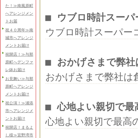
た！≫南風原町
へアレンジメン
■ ウブロ時計スーパ
トお届
ウブロ時計スーパー
祝４０周年≫南
城市へアレンジ
メントお届け
祝開店！≫与那
■ おかげさまで弊社
原町へデンファ
レ鉢お届け
おかげさまで弊社は
お見舞い≫与那
原町へアレンジ
メントお届け
祝公演！≫浦添
■ 心地よい親切で最
市へアレンジメ
心地よい親切で最高
ントお届け
祝開店！まるよ
し様≫宜野湾市