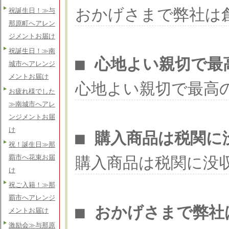
おかげさまで弊社は
祝誕生日！≫与
那原町へアレン
ジメントお届け
祝誕生日！≫南
■ 心地よい親切で最
城市へアレンジ
メントお届け
心地よい親切で最高
お疲れ様でした
≫南城市へアレ
ンジメントお届
け
■ 購入商品は税関に
祝！誕生日≫那
購入商品は税関に没
覇市へ花束お届
け
祝ご入籍！≫那
覇市へアレンジ
■ おかげさまで弊社
メントお届け
激励会≫与那原