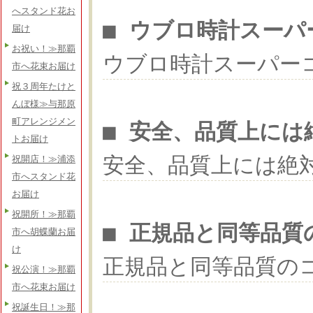
へスタンド花お
■ ウブロ時計スーパ
届け
お祝い！≫那覇
ウブロ時計スーパー
市へ花束お届け
祝３周年たけと
んぼ様≫与那原
町アレンジメン
■ 安全、品質上には
トお届け
安全、品質上には絶
祝開店！≫浦添
市へスタンド花
お届け
祝開所！≫那覇
■ 正規品と同等品質
市へ胡蝶蘭お届
け
正規品と同等品質の
祝公演！≫那覇
市へ花束お届け
祝誕生日！≫那