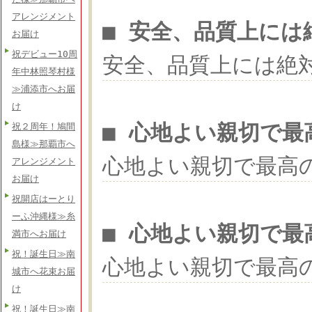
アレンジメント
■ 安全、品質上には
お届け
祝デビュー10周
安全、品質上には絶
年中林照琴村様
≫浦添市へお届
け
■ 心地よい親切で最
祝２周年！鳩間
島様≫那覇市へ
心地よい親切で最高
アレンジメント
お届け
祝開店はーとり
ーふ沖縄様≫糸
■ 心地よい親切で最
満市へお届け
祝！誕生日≫南
心地よい親切で最高
城市へ花束お届
け
祝！誕生日≫南