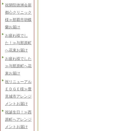
祝開院徳洲会新
都心クリニック
様≫那覇市胡蝶
蘭お届け
お疲れ様でし
た！≫与那原町
へ花束お届け
お疲れ様でした
≫与那原町へ花
束お届け
祝リニューアル
ＥＤＧＥ様≫豊
見城市アレンジ
メントお届け
祝誕生日！≫西
原町へアレンジ
メントお届け