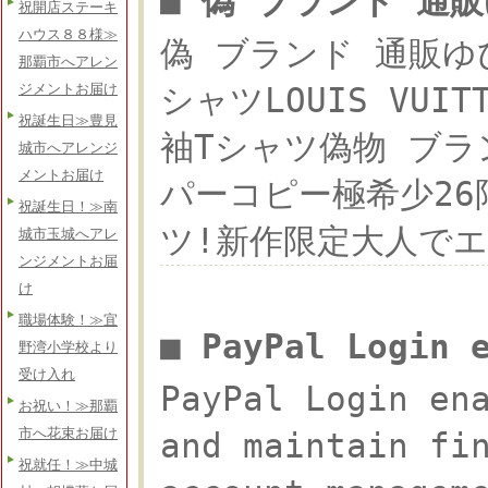
■ 偽 ブランド 通
祝開店ステーキ
ハウス８８様≫
偽 ブランド 通販ゆびわ
那覇市へアレン
シャツLOUIS VUIT
ジメントお届け
祝誕生日≫豊見
袖Tシャツ偽物 ブランド
城市へアレンジ
メントお届け
パーコピー極希少26限定
祝誕生日！≫南
ツ!新作限定大人でエ
城市玉城へアレ
ンジメントお届
け
職場体験！≫宜
■ PayPal Login
野湾小学校より
受け入れ
PayPal Login en
お祝い！≫那覇
市へ花束お届け
and maintain fi
祝就任！≫中城