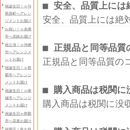
■ 安全、品質上には
祝誕生日！≫与
那原町へアレン
安全、品質上には絶
ジメントお届け
お祝い！≫糸満
市へ花鉢お届け
■ 正規品と同等品質
祝公演！≫沖縄
市へアレンジメ
正規品と同等品質の
ントお届け
祝誕生日！≫那
覇市へアレンジ
メントお届け
■ 購入商品は税関に
祝誕生日！≫南
城市へアレンジ
購入商品は税関に没
メントお届け
祝誕生日≫那覇
市へ花束お届け
祝開店！鳥久様