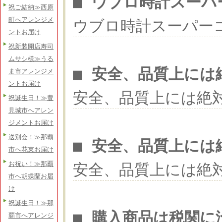
■ ウブロ時計スーパ
祝ご結納≫西原
町へアレンジメ
ウブロ時計スーパー
ントお届け
祝新装開店寿司
ムサシ様≫うる
■ 安全、品質上には
ま市アレンジメ
ントお届け
安全、品質上には絶
祝誕生日！≫豊
見城市へアレン
ジメントお届け
送別会！≫那覇
■ 安全、品質上には
市へ花束お届け
お祝い！≫那覇
安全、品質上には絶
市へ胡蝶蘭お届
け
祝誕生日！≫那
■ 購入商品は税関に
覇市へアレンジ