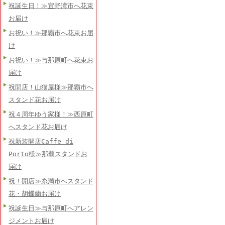
祝誕生日！≫宜野湾市へ花束
お届け
お祝い！≫那覇市へ花束お届
け
お祝い！≫与那原町へ花束お
届け
祝開店！山猫屋様≫那覇市へ
スタンド花お届け
祝４周年ゆう家様！≫西原町
へスタンド花お届け
祝新装開店Caffe di
Porto様≫那覇スタンドお
届け
祝！開店≫糸満市へスタンド
花・胡蝶蘭お届け
祝誕生日≫与那原町へアレン
ジメントお届け