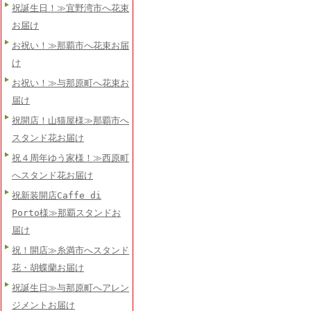
祝誕生日！≫宜野湾市へ花束
お届け
お祝い！≫那覇市へ花束お届
け
お祝い！≫与那原町へ花束お
届け
祝開店！山猫屋様≫那覇市へ
スタンド花お届け
祝４周年ゆう家様！≫西原町
へスタンド花お届け
祝新装開店Caffe di
Porto様≫那覇スタンドお
届け
祝！開店≫糸満市へスタンド
花・胡蝶蘭お届け
祝誕生日≫与那原町へアレン
ジメントお届け