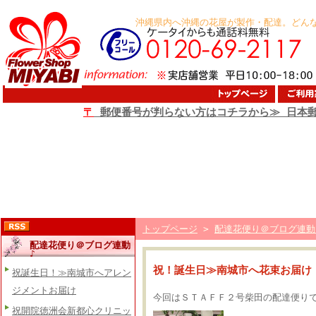
沖縄県内へ沖縄の花屋が製作・配達。どん
〒
郵便番号が判らない方はコチラから≫ 日本
トップページ
>
配達花便り＠ブログ連動
配達花便り＠ブログ連動
♪
祝！誕生日≫南城市へ花束お届け
祝誕生日！≫南城市へアレン
ジメントお届け
今回はＳＴＡＦＦ２号柴田の配達便り
祝開院徳洲会新都心クリニッ