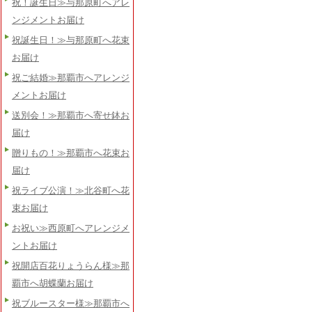
祝！誕生日≫与那原町へアレ
ンジメントお届け
祝誕生日！≫与那原町へ花束
お届け
祝ご結婚≫那覇市へアレンジ
メントお届け
送別会！≫那覇市へ寄せ鉢お
届け
贈りもの！≫那覇市へ花束お
届け
祝ライブ公演！≫北谷町へ花
束お届け
お祝い≫西原町へアレンジメ
ントお届け
祝開店百花りょうらん様≫那
覇市へ胡蝶蘭お届け
祝ブルースター様≫那覇市へ