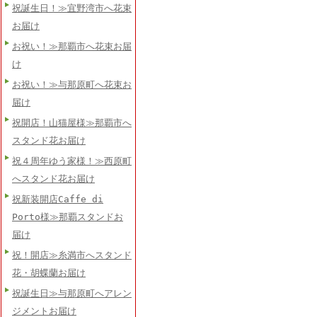
祝誕生日！≫宜野湾市へ花束
お届け
お祝い！≫那覇市へ花束お届
け
お祝い！≫与那原町へ花束お
届け
祝開店！山猫屋様≫那覇市へ
スタンド花お届け
祝４周年ゆう家様！≫西原町
へスタンド花お届け
祝新装開店Caffe di
Porto様≫那覇スタンドお
届け
祝！開店≫糸満市へスタンド
花・胡蝶蘭お届け
祝誕生日≫与那原町へアレン
ジメントお届け