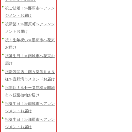
祝ご結婚！≫那覇市へアレン
ジメントお届け
祝新築！≫西原町へアレンジ
メントお届け
祝！生年祝い≫那覇市へ花束
お届け
祝誕生日！≫南城市へ花束お
届け
祝新装開店！南方楽酒ＫＡＮ
様≫宜野湾市スタンドお届け
祝開店！ルセーヌ館様≫南城
市へ観葉植物お届け
祝誕生日！≫南城市へアレン
ジメントお届け
祝誕生日！≫那覇市へアレン
ジメントお届け