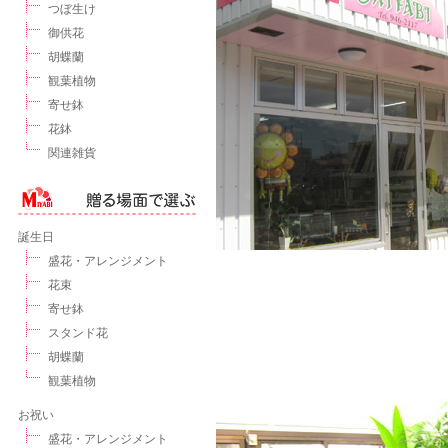
つぼ生け
御供花
胡蝶蘭
観葉植物
寄せ鉢
花鉢
関連雑貨
誕生日
盛花・アレンジメント
花束
寄せ鉢
スタンド花
胡蝶蘭
観葉植物
お祝い
盛花・アレンジメント