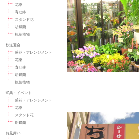
花束
寄せ鉢
スタンド花
胡蝶蘭
観葉植物
歓送迎会
盛花・アレンジメント
花束
寄せ鉢
胡蝶蘭
観葉植物
式典・イベント
盛花・アレンジメント
花束
スタンド花
胡蝶蘭
お見舞い