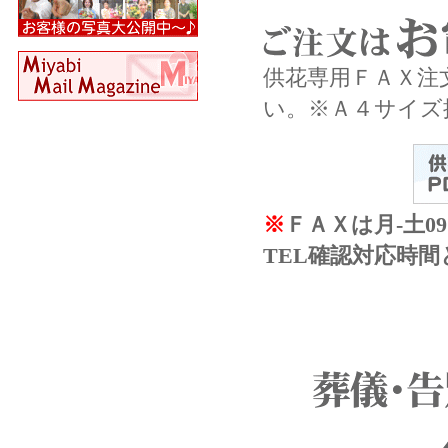
供花専用ＦＡＸ注
い。※Ａ４サイズ
※
ＦＡＸは月-土09
TEL確認対応時