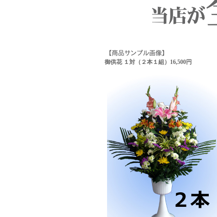
御供花 １対（２本１組）16,500円