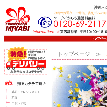
沖縄へ
沖縄のお通夜、ご葬儀、告別式への御
トップページ
≫
盛花・アレンジメント
花束
スタンド花