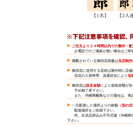
ご注文より２４時間以内での製作・配
お電話でのご連絡が無い場合はご希望
掲載されている御供花画像は
当店制作
御供花に使用する花材は製作時に店舗
切花の入荷時季、流通状況により
花
御供花は
設定金額
により規格形態が決
予め御了承下さい。
また、沖縄県離島などの場合は、商品
一旦配達した場所よりの移動
（別の式
配達場所をご依頼下さい。
尚、生花店持込み不可式場（沖縄県内
下さい。