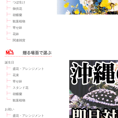
つぼ生け
御供花
胡蝶蘭
観葉植物
寄せ鉢
花鉢
関連雑貨
誕生日
盛花・アレンジメント
花束
寄せ鉢
スタンド花
胡蝶蘭
観葉植物
お祝い
盛花・アレンジメント