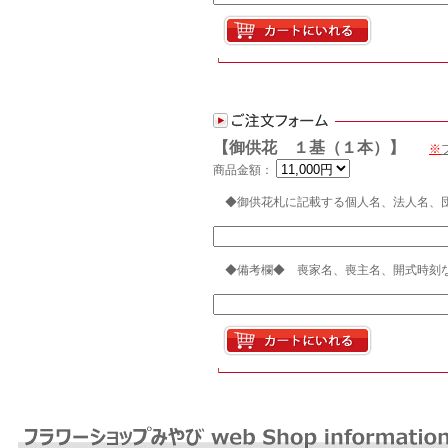
【御供花 １基（１本）】
※
商品金額：
◆御供花札に記載する個人名、法人名、
◆備考欄◆ 喪家名、喪主名、開式時刻な