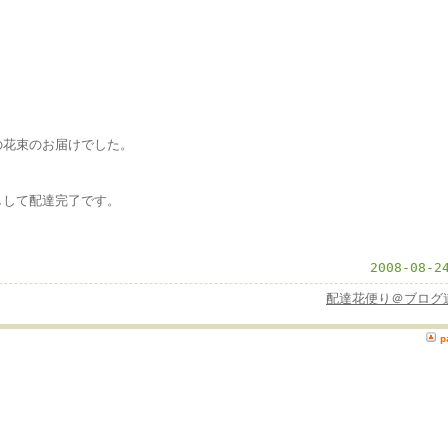
の花束のお届けでした。
しして配達完了です。
2008-08-2
配達花便り＠ブログ
p