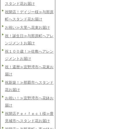
スタンド花お届け
祝開店！デイジー様≫与那原
町へスタンド花お届け
お祝い≫大里へ花束お届け
祝！誕生日≫与那原町へアレ
ンジメントお届け
祝１００歳！≫佐敷へアレン
ジメントお届け
祝！還暦≫宜野湾市へ花束お
届け
祝新築！≫那覇市へスタンド
花お届け
お祝い！≫宜野湾市へ花鉢お
届け
祝開店Ｐｅｒｆｅｃｔ様≫豊
見城市へスタンド花お届け