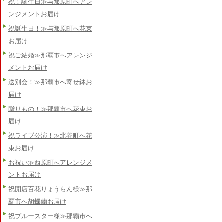
祝！誕生日≫与那原町へアレ
ンジメントお届け
祝誕生日！≫与那原町へ花束
お届け
祝ご結婚≫那覇市へアレンジ
メントお届け
送別会！≫那覇市へ寄せ鉢お
届け
贈りもの！≫那覇市へ花束お
届け
祝ライブ公演！≫北谷町へ花
束お届け
お祝い≫西原町へアレンジメ
ントお届け
祝開店百花りょうらん様≫那
覇市へ胡蝶蘭お届け
祝ブルースター様≫那覇市へ