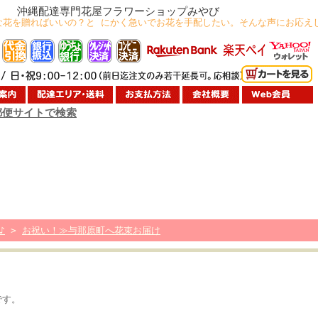
沖縄配達専門花屋フラワーショップみやび
な花を贈ればいいの？と にかく急いでお花を手配したい。そんな声にお応え
郵便サイトで検索
♪
>
お祝い！≫与那原町へ花束お届け
です。