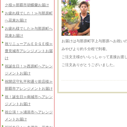
ク様≫那覇市胡蝶蘭お届け
お疲れ様でした！≫与那原町
へ花束お届け
お疲れ様でした≫与那原町へ
花束お届け
お届けは与那原町字上与那原へお祝い
祝リニューアルＥＤＧＥ様≫
みやびより約５分程で到着。
豊見城市アレンジメントお届
ご注文主様がいらっしゃって直接お渡
け
ご注文ありがとうございました。
祝誕生日！≫西原町へアレン
ジメントお届け
祝開店守礼平和通り前店様≫
那覇市アレンジメントお届け
祝！誕生日≫南城市へアレン
ジメントお届け
祝公演！≫浦添市へアレンジ
メントお届け