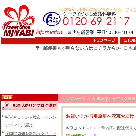
沖縄県内へ沖縄の花屋が製作・配達。どん
〒
郵便番号が判らない方はコチラから≫ 日本
トップページ
>
配達花便り＠ブログ連動
配達花便り＠ブログ連動
♪
お祝い！≫与那原町へ花束お届け
祝誕生日！≫南城市へアレン
ジメントお届け
今回はＳＴＡＦＦ３号内間の配達便り
祝開院徳洲会新都心クリニッ