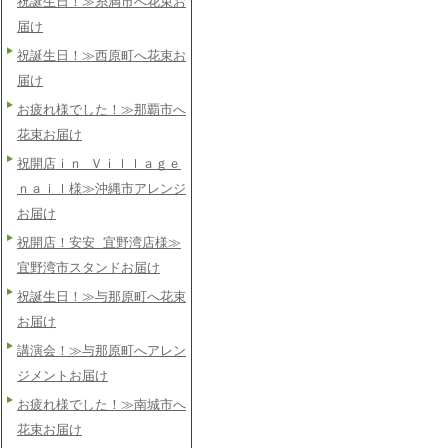
祝誕生日！≫糸満市へ花束お
届け
祝誕生日！≫西原町へ花束お
届け
お疲れ様でした！≫那覇市へ
花束お届け
祝開店ｉｎ Ｖｉｌｌａｇｅ
ｎａｉｌ様≫沖縄市アレンジ
お届け
祝開店！安安 宜野湾店様≫
宜野湾市スタンドお届け
祝誕生日！≫与那原町へ花束
お届け
講演会！≫与那原町へアレン
ジメントお届け
お疲れ様でした！≫南城市へ
花束お届け