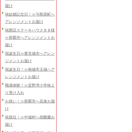
届け
祝結婚記念日！≫与那原町へ
アレンジメントお届け
祝開店ステーキハウス８８様
≫那覇市へアレンジメントお
届け
祝誕生日≫豊見城市へアレン
ジメントお届け
祝誕生日！≫南城市玉城へア
レンジメントお届け
職場体験！≫宜野湾小学校よ
り受け入れ
お祝い！≫那覇市へ花束お届
け
祝就任！≫中城村へ胡蝶蘭お
届け