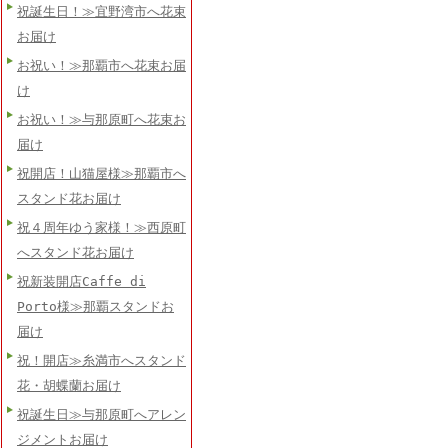
祝誕生日！≫宜野湾市へ花束
お届け
お祝い！≫那覇市へ花束お届
け
お祝い！≫与那原町へ花束お
届け
祝開店！山猫屋様≫那覇市へ
スタンド花お届け
祝４周年ゆう家様！≫西原町
へスタンド花お届け
祝新装開店Caffe di
Porto様≫那覇スタンドお
届け
祝！開店≫糸満市へスタンド
花・胡蝶蘭お届け
祝誕生日≫与那原町へアレン
ジメントお届け